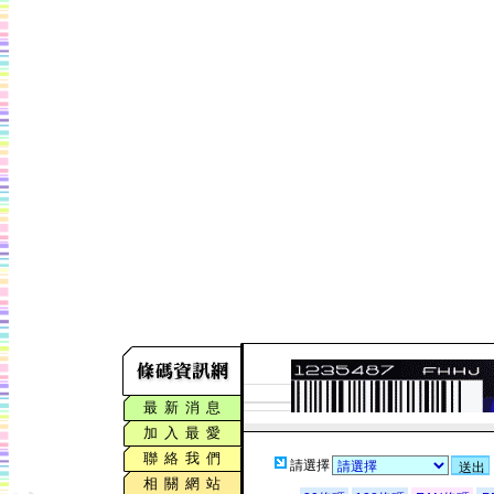
最 新 消 息
加 入 最 愛
聯 絡 我 們
請選擇
相 關 網 站