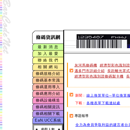
最 新 消 息
加 入 最 愛
聯 絡 我 們
灰河馬條碼機
經濟型彩色識別證
相 關 網 站
邁多門市詳細介紹
長距離光罩式條
條碼規格介紹
經濟型彩色識別證條碼製卡機
長
條碼基本常識
條碼選用導入
條碼應用介紹
新聞：
線上換算單位─單位換算
條碼設備構造
下載：
各種表單下載連結處
條碼相關資訊
條碼相關下載
專題報導
EaN.UCC系統
全力為會員爭取利益的建言者台
★
參觀人數
★